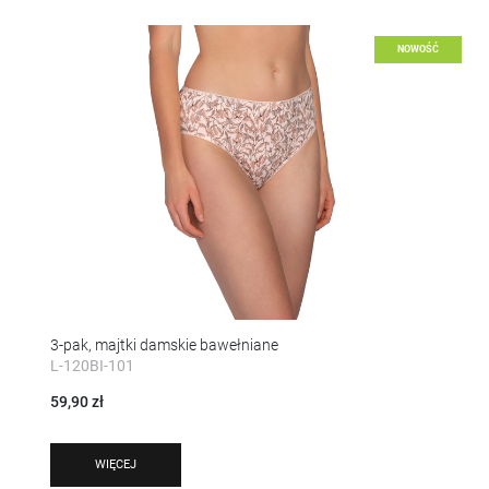
NOWOŚĆ
3-pak, majtki damskie bawełniane
L-120BI-101
59,90 zł
WIĘCEJ