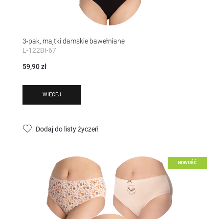
3-pak, majtki damskie bawełniane
L-122BI-67
59,90 zł
WIĘCEJ
Dodaj do listy życzeń
NOWOŚĆ