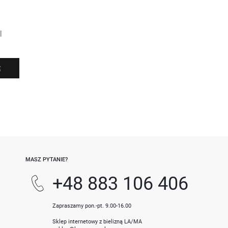
l
Ę
-
MASZ PYTANIE?
+48 883 106 406
Zapraszamy pon.-pt. 9.00-16.00
Sklep internetowy z bielizną LA/MA