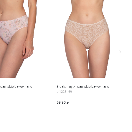
i damskie bawełniane
3-pak, majtki damskie bawełniane
EJ
WIĘCEJ
L-122BI-69
59,90 zł