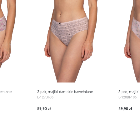
ełniane
3-pak, majtki damskie bawełniane
3-pak, majtk
WIĘCEJ
WIĘC
L-127BI-36
L-120BI-106
59,90 zł
59,90 zł