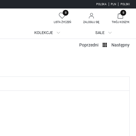
POLSKA
PLN
POLSKI
0
0
LISTA ŻYCZEŃ
ZALOGUJ SIĘ
TWÓJ KOSZYK
KOLEKCJE
SALE
Twój koszyk jest pusty
Poprzedni
Następny
jestruj się
WE KORZYŚCI:
ji zamówień
adzania swoich danych przy kolejnych zakupach
batów i kuponów promocyjnych
J SIĘ