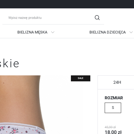
BIELIZNA MĘSKA
BIELIZNA DZIECIĘCA
guj się
Zare
skie
OTRZYMASZ LICZNE DODATKO
podgląd statusu realizac
SALE
podgląd historii zakupów
24H
brak konieczności wprow
ROZMIAR
możliwość otrzymania ra
Zapomniałem hasła
S
LOGUJ SIĘ
ZAREJESTRU
45,00 zł
18,00 zł