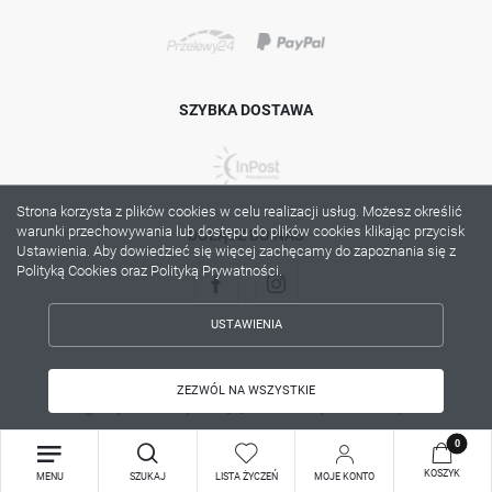
SZYBKA DOSTAWA
Strona korzysta z plików cookies w celu realizacji usług. Możesz określić
warunki przechowywania lub dostępu do plików cookies klikając przycisk
DOŁĄCZ DO NAS
Ustawienia. Aby dowiedzieć się więcej zachęcamy do zapoznania się z
Polityką Cookies oraz Polityką Prywatności.
USTAWIENIA
ZAPISZ WYBRANE
Copyright by lama.com.pl
ZEZWÓL NA WSZYSTKIE
Agencja interaktywna
[ti]
Powered by
2ClickShop®
ZEZWÓL NA WSZYSTKIE
0
KOSZYK
MENU
SZUKAJ
LISTA ŻYCZEŃ
MOJE KONTO