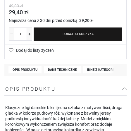
49,00 zł
29,40 zł
Najniższa cena z 30 dni przed obniżką:
39,20 zł
DODAJ DO KOSZYKA
Dodaj do listy życzeń
OPIS PRODUKTU
DANE TECHNICZNE
INNE Z KATEGORII
OPIS PRODUKTU
Klasyczne figi damskie bikini jedna sztuka z motywem liści, druga
gładka w kolorze pudrowy róż, wykonane z bawełny jersey
podkreślą indywidualność każdej kobiety. Model z miękkim
koronkowym wykończeniem zwiększa komfort oraz dodaje
kobiecości. W pasie dekoracyjna kokardka z zawieszką.