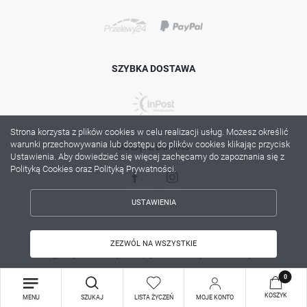
SZYBKA DOSTAWA
Strona korzysta z plików cookies w celu realizacji usług. Możesz określić
warunki przechowywania lub dostępu do plików cookies klikając przycisk
DOŁĄCZ DO NAS
Ustawienia. Aby dowiedzieć się więcej zachęcamy do zapoznania się z
Polityką Cookies oraz Polityką Prywatności.
USTAWIENIA
ZAPISZ WYBRANE
Copyright by lama.com.pl
ZEZWÓL NA WSZYSTKIE
Agencja interaktywna
[ti]
Powered by
2ClickShop®
ZEZWÓL NA WSZYSTKIE
0
KOSZYK
MENU
SZUKAJ
LISTA ŻYCZEŃ
MOJE KONTO