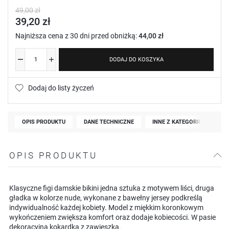
49,00 zł
39,20 zł
Najniższa cena z 30 dni przed obniżką:
44,00 zł
DODAJ DO KOSZYKA
Dodaj do listy życzeń
OPIS PRODUKTU
DANE TECHNICZNE
INNE Z KATEGORII
OPIS PRODUKTU
Klasyczne figi damskie bikini jedna sztuka z motywem liści, druga
gładka w kolorze nude, wykonane z bawełny jersey podkreślą
indywidualność każdej kobiety. Model z miękkim koronkowym
wykończeniem zwiększa komfort oraz dodaje kobiecości. W pasie
dekoracyjna kokardka z zawieszką.