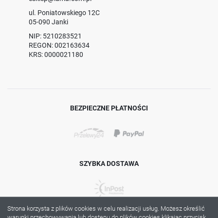
ul. Poniatowskiego 12C
05-090 Janki
NIP: 5210283521
REGON: 002163634
KRS: 0000021180
BEZPIECZNE PŁATNOŚCI
SZYBKA DOSTAWA
Strona korzysta z plików cookies w celu realizacji usług. Możesz określić
warunki przechowywania lub dostępu do plików cookies klikając przycisk