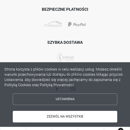
BEZPIECZNE PŁATNOŚCI
SZYBKA DOSTAWA
Strona korzysta z plików cookies w celu realizacji usług. Możesz określić
warunki przechowywania lub dostępu do plików cookies klikając przycisk
DOŁĄCZ DO NAS
Ustawienia. Aby dowiedzieć się więcej zachęcamy do zapoznania się z
Polityką Cookies oraz Polityką Prywatności.
USTAWIENIA
ZAPISZ WYBRANE
Copyright by lama.com.pl
ZEZWÓL NA WSZYSTKIE
Agencja interaktywna
[ti]
Powered by
2ClickShop®
ZEZWÓL NA WSZYSTKIE