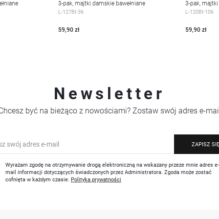
ełniane
3-pak, majtki damskie bawełniane
3-pak, majtk
WIĘCEJ
WIĘC
L-127BI-36
L-120BI-106
59,90 zł
59,90 zł
Newsletter
Chcesz być na bieżąco z nowościami? Zostaw swój adres e-mai
ZAPISZ SI
Wyrażam zgodę na otrzymywanie drogą elektroniczną na wskazany przeze mnie adres e
mail informacji dotyczących świadczonych przez Administratora. Zgoda może zostać
cofnięta w każdym czasie.
Polityka prywatności