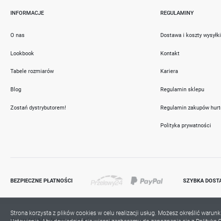
INFORMACJE
REGULAMINY
O nas
Dostawa i koszty wysyłk
Lookbook
Kontakt
Tabele rozmiarów
Kariera
Blog
Regulamin sklepu
Zostań dystrybutorem!
Regulamin zakupów hur
Polityka prywatności
BEZPIECZNE PŁATNOŚCI
SZYBKA DOST
Strona korzysta z plików cookies w celu realizacji usług. Możesz określić warun
Copyright by lama.com.pl