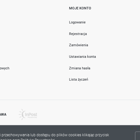
MOJE KONTO
i
Logowanie
Rejestracja
Zamówienia
Ustawiania konta
towych
Zmiana hasła
Lista życzeń
AWA
ki przechowywania lub dostępu do plików cookies klikając przycisk