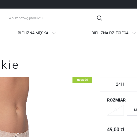
BIELIZNA MĘSKA
BIELIZNA DZIECIĘCA
guj się
Zare
skie
OTRZYMASZ LICZNE DODATKO
podgląd statusu realizac
NOWOŚĆ
podgląd historii zakupów
24H
brak konieczności wprow
ROZMIAR
możliwość otrzymania ra
Zapomniałem hasła
S
M
LOGUJ SIĘ
ZAREJESTRU
49,00 zł