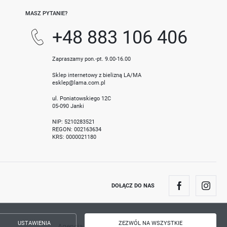
MASZ PYTANIE?
+48 883 106 406
Zapraszamy pon.-pt. 9.00-16.00
Sklep internetowy z bielizną LA/MA
esklep@lama.com.pl
ul. Poniatowskiego 12C
05-090 Janki
NIP: 5210283521
REGON: 002163634
KRS: 0000021180
DOŁĄCZ DO NAS
USTAWIENIA
ZEZWÓL NA WSZYSTKIE
Agencja interaktywna
[ti]
Powered by
2ClickShop®