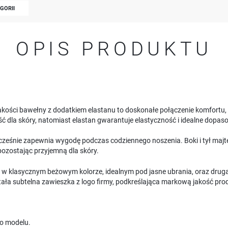
EGORII
OPIS PRODUKTU
jakości bawełny z dodatkiem elastanu to doskonałe połączenie komfortu, 
 dla skóry, natomiast elastan gwarantuje elastyczność i idealne dopaso
dnocześnie zapewnia wygodę podczas codziennego noszenia. Boki i tył maj
e pozostając przyjemną dla skóry.
a w klasycznym beżowym kolorze, idealnym pod jasne ubrania, oraz drug
ała subtelna zawieszka z logo firmy, podkreślająca markową jakość pro
o modelu.