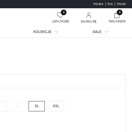
POLSKA
PLN
POLSKI
0
0
LISTA ŻYCZEŃ
ZALOGUJ SIĘ
TWÓJ KOSZYK
KOLEKCJE
SALE
Twój koszyk jest pusty
jestruj się
WE KORZYŚCI:
ji zamówień
adzania swoich danych przy kolejnych zakupach
batów i kuponów promocyjnych
L
XL
XXL
J SIĘ