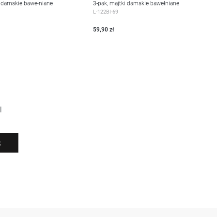
i damskie bawełniane
3-pak, majtki damskie bawełniane
EJ
WIĘCEJ
L-122BI-69
59,90 zł
l
Ę
-