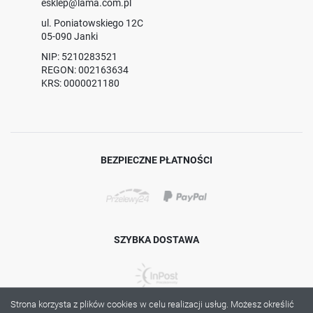
esklep@lama.com.pl
ul. Poniatowskiego 12C
05-090 Janki
NIP: 5210283521
REGON: 002163634
KRS: 0000021180
BEZPIECZNE PŁATNOŚCI
SZYBKA DOSTAWA
Strona korzysta z plików cookies w celu realizacji usług. Możesz określić