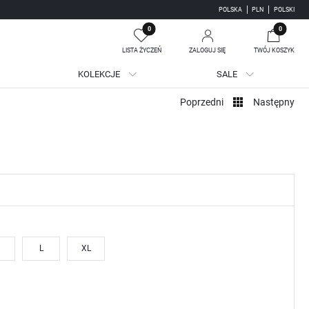
POLSKA
PLN
POLSKI
0
0
LISTA ŻYCZEŃ
ZALOGUJ SIĘ
TWÓJ KOSZYK
KOLEKCJE
SALE
Twój koszyk jest pusty
Poprzedni
Następny
jestruj się
WE KORZYŚCI:
ji zamówień
adzania swoich danych przy kolejnych zakupach
batów i kuponów promocyjnych
L
XL
J SIĘ