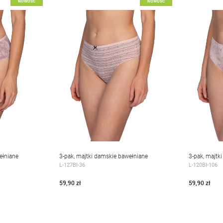
Dodaj do listy życzeń
Dodaj d
NOWOŚĆ
NOWOŚĆ
ełniane
3-pak, majtki damskie bawełniane
3-pak, majtk
WIĘCEJ
WIĘC
L-127BI-36
L-120BI-106
59,90 zł
59,90 zł