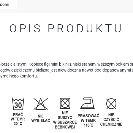
EGORII
OPIS PRODUKTU
kolorze cielistym. Kobiece figi mini bikini z niski stanem, węższym boki
rzegów dzięki czemu bielizna jest niewidoczna nawet pod dopasowany
symalnego komfortu.