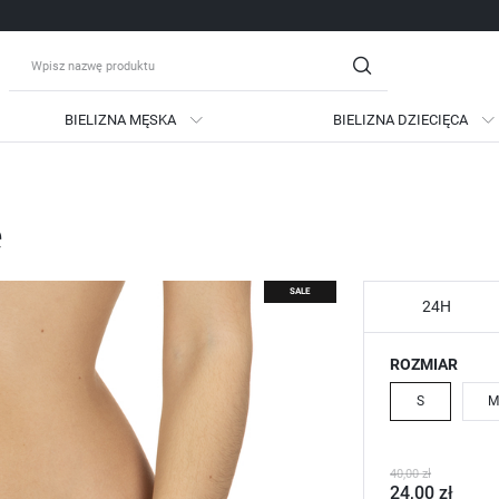
BIELIZNA MĘSKA
BIELIZNA DZIECIĘCA
guj się
Zare
e
OTRZYMASZ LICZNE DODATKO
podgląd statusu realizac
SALE
podgląd historii zakupów
24H
brak konieczności wprow
ROZMIAR
możliwość otrzymania ra
Zapomniałem hasła
S
M
LOGUJ SIĘ
ZAREJESTRU
40,00 zł
24,00 zł