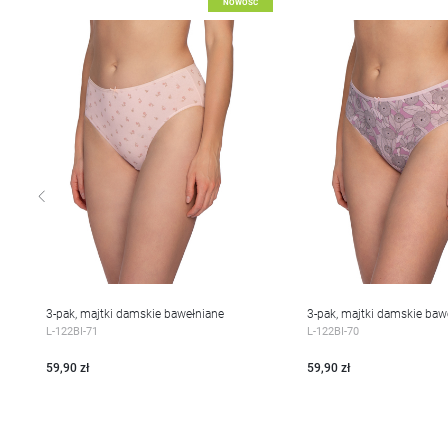
Dodaj do listy życzeń
Dodaj do listy życzeń
NOWOŚĆ
3-pak, majtki damskie bawełniane
3-pak, majtki damskie baw
WIĘCEJ
WIĘCEJ
L-122BI-71
L-122BI-70
59,90 zł
59,90 zł