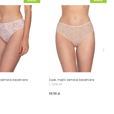
o listy życzeń
Dodaj do listy życzeń
NOWOŚĆ
NOWOŚĆ
i damskie bawełniane
3-pak, majtki damskie bawełniane
EJ
WIĘCEJ
L-122BI-69
59,90 zł