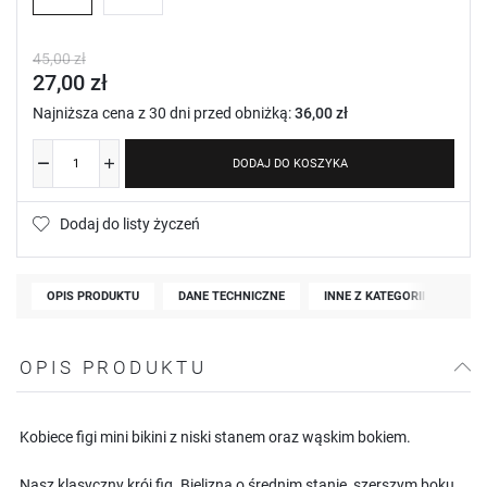
45,00 zł
27,00 zł
Najniższa cena z 30 dni przed obniżką:
36,00 zł
DODAJ DO KOSZYKA
Dodaj do listy życzeń
OPIS PRODUKTU
DANE TECHNICZNE
INNE Z KATEGORII
OPIS PRODUKTU
Kobiece figi mini bikini z niski stanem oraz wąskim bokiem.
Nasz klasyczny krój fig. Bielizna o średnim stanie, szerszym boku