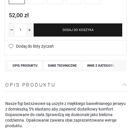
52,00 zł
DODAJ DO KOSZYKA
Dodaj do listy życzeń
OPIS PRODUKTU
DANE TECHNICZNE
INNE Z KATEGORII
OPIS PRODUKTU
Nasze figi bezszwowe są uszyte z miękkiego bawełnianego jerseyu
z domieszką 5% elastanu aby zapewnić dodatkowy komfort.
Dopasowane do ciała.Sprawdzą się doskonale jako bielizna
codzienna. Opakowanie zawiera obie zaprezentowane wersje
produktu.