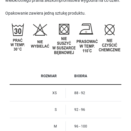
wielokrotnego prania.Bezkompromisowa wygodna na co dzień.
Opakowanie zawiera jedną sztukę produktu.
ROZMIAR
BIODRA
XS
88 - 92
S
92 - 96
M
96 - 100