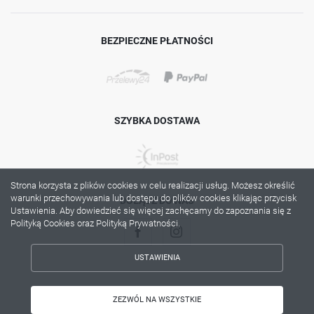
BEZPIECZNE PŁATNOŚCI
SZYBKA DOSTAWA
Strona korzysta z plików cookies w celu realizacji usług. Możesz określić
warunki przechowywania lub dostępu do plików cookies klikając przycisk
DOŁĄCZ DO NAS
Ustawienia. Aby dowiedzieć się więcej zachęcamy do zapoznania się z
Polityką Cookies oraz Polityką Prywatności.
USTAWIENIA
ZAPISZ WYBRANE
Copyright by lama.com.pl
ZEZWÓL NA WSZYSTKIE
Agencja interaktywna
[ti]
Powered by
2ClickShop®