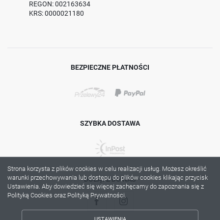
REGON: 002163634
KRS: 0000021180
BEZPIECZNE PŁATNOŚCI
SZYBKA DOSTAWA
Strona korzysta z plików cookies w celu realizacji usług. Możesz określić
warunki przechowywania lub dostępu do plików cookies klikając przycisk
DOŁĄCZ DO NAS
Ustawienia. Aby dowiedzieć się więcej zachęcamy do zapoznania się z
Polityką Cookies oraz Polityką Prywatności.
USTAWIENIA