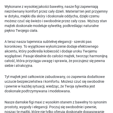
Wykonane z wysokiej jakości bawełny, nasze figi zapewniają
niezrównany komfort przez cały dzień. Materiał ten jest przyjemny
w dotyku, miękki dla skóry i doskonale oddycha, dzięki czemu
możesz czuć się świeżo i swobodnie przez cały czas. Wyższy stan
majtek doskonale modeluje sylwetkę, podkreślając naturalne
piękno Twojego ciała.
A teraz nasza tajemnica subtelnej elegancji - szeroki pas
koronkowy. To wyjątkowe wykończenie dodaje efektownego
akcentu, który podkreśla kobiecość i dodaje uroku Twojemu
wyglądowi. Pasuje idealnie do całości majtek, tworząc harmonijną
całość, która przyciąga uwagę i sprawia, że poczujesz się pewna
siebie i atrakcyjna.
Tył majtek jest całkowicie zabudowany, co zapewnia dodatkowe
uczucie bezpieczeństwa i komfortu. Możesz czuć się swobodnie
i pewnie w każdej sytuacji, wiedząc, że Twoja sylwetka jest
doskonale podtrzymywana i modelowana.
Nasze damskie figi maxi z wysokim stanem z bawełny to synonim
prostoty, wygody i elegancji. Poczuj się swobodnie i pewnie,
nosząc te majtki, które nie tylko oferują doskonałe dopasowanie