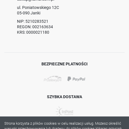
ul. Poniatowskiego 12C
05-090 Janki
NIP: 5210283521
REGON: 002163634
KRS: 0000021180
BEZPIECZNE PŁATNOŚCI
SZYBKA DOSTAWA
Strona korzysta z plików cookies w celu realizacji usług. Możesz określić
warunki przechowywania lub dostępu do plików cookies klikając przycisk