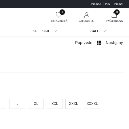
POLSKA
PLN
POLSKI
0
0
LISTA ŻYCZEŃ
ZALOGUJ SIĘ
TWÓJ KOSZYK
KOLEKCJE
SALE
Twój koszyk jest pusty
Poprzedni
Następny
jestruj się
WE KORZYŚCI:
ji zamówień
adzania swoich danych przy kolejnych zakupach
batów i kuponów promocyjnych
L
XL
XXL
XXXL
XXXXL
J SIĘ