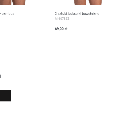
ipy bambus
2 sztuki, bokserki bawełniane
EJ
WIĘCEJ
M-1078SZ
69,00 zł
l
Ę
-