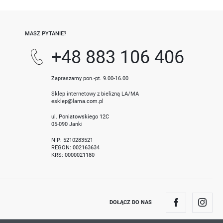
MASZ PYTANIE?
+48 883 106 406
Zapraszamy pon.-pt. 9.00-16.00
Sklep internetowy z bielizną LA/MA
esklep@lama.com.pl
ul. Poniatowskiego 12C
05-090 Janki
NIP: 5210283521
REGON: 002163634
KRS: 0000021180
DOŁĄCZ DO NAS