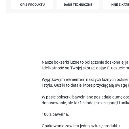
OPIS PRODUKTU
DANE TECHNICZNE
INNE Z KAT
Nasze bokserki luźne to połączenie doskonałej j
i delikatność na Twojej skórze, dając Ci uczucie
Wyjątkowym elementem naszych luźnych bokserek 
i stylu. Guziki to detale, które przyciągają uwagę
W pasie bokserki bawełniane posiadają gumę obs
dopasowanie, ale także dodaje im elegancji i uni
100% bawełna.
Opakowanie zawiera jedną sztukę produktu.