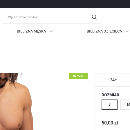
BIELIZNA MĘSKA
BIELIZNA DZIECIĘCA
guj się
Zare
OTRZYMASZ LICZNE DODATKO
podgląd statusu realizac
NOWOŚĆ
podgląd historii zakupów
24H
brak konieczności wprow
ROZMIAR
możliwość otrzymania ra
Zapomniałem hasła
S
M
LOGUJ SIĘ
ZAREJESTRU
50,00 zł