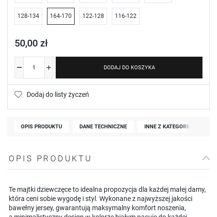
128-134
164-170
122-128
116-122
50,00 zł
DODAJ DO KOSZYKA
Dodaj do listy życzeń
OPIS PRODUKTU
DANE TECHNICZNE
INNE Z KATEGORII
OPIS PRODUKTU
Te majtki dziewczęce to idealna propozycja dla każdej małej damy,
która ceni sobie wygodę i styl. Wykonane z najwyższej jakości
bawełny jersey, gwarantują maksymalny komfort noszenia,
a minimalistyczny design w kolorze białym pasuje do każdej