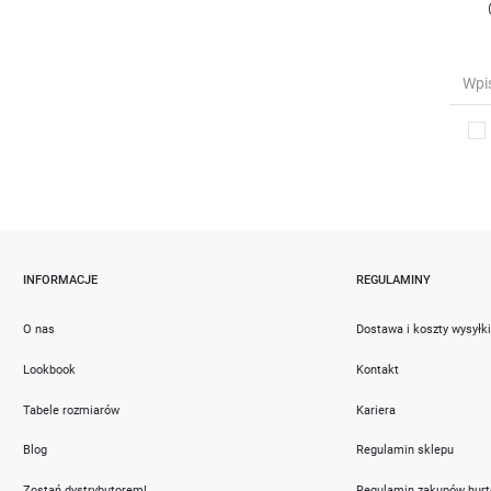
INFORMACJE
REGULAMINY
O nas
Dostawa i koszty wysyłk
Lookbook
Kontakt
Tabele rozmiarów
Kariera
Blog
Regulamin sklepu
Zostań dystrybutorem!
Regulamin zakupów hur