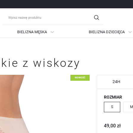
BIELIZNA MĘSKA
BIELIZNA DZIECIĘCA
guj się
Zare
skie z wiskozy
OTRZYMASZ LICZNE DODATKO
podgląd statusu realizac
NOWOŚĆ
podgląd historii zakupów
24H
brak konieczności wprow
ROZMIAR
możliwość otrzymania ra
Zapomniałem hasła
S
M
LOGUJ SIĘ
ZAREJESTRU
49,00 zł