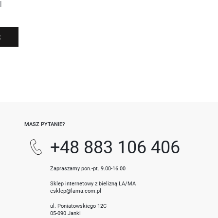
l
Ę
-
MASZ PYTANIE?
+48 883 106 406
Zapraszamy pon.-pt. 9.00-16.00
Sklep internetowy z bielizną LA/MA
esklep@lama.com.pl
ul. Poniatowskiego 12C
05-090 Janki