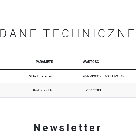
Promocyjne pliki cookies służą do prezentowania Ci naszych komunikatów na podstawie analizy Twoich
Więcej
upodobań oraz Twoich zwyczajów dotyczących przeglądanej witryny internetowej. Treści promocyjne
mogą pojawić się na stronach podmiotów trzecich lub firm będących naszymi partnerami oraz innych
dostawców usług. Firmy te działają w charakterze pośredników prezentujących nasze treści w postaci
wiadomości, ofert, komunikatów mediów społecznościowych.
DANE TECHNICZN
PARAMETR
WARTOŚĆ
Skład materiału
95% VISCOSE, 5% ELASTANE
Kod produktu
L-VIS1599BI
Newsletter