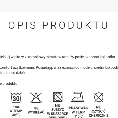
OPIS PRODUKTU
z miękkiej wiskozy z koronkowymi wstawkami. W pasie ozdobna kokardka.
omfort użytkowania. Posiadają, w zależności od modelu, średni lub podw
a na co dzień.
e produktu.
USTAWIENIA
Szanujemy Twoją prywatność. Możesz zmienić ustawienia cookies lub zaakceptować je
wszystkie. W dowolnym momencie możesz dokonać zmiany swoich ustawień.
USTAWIENIA REGIONALNE