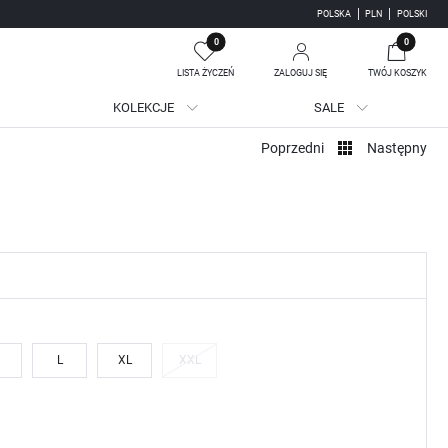
POLSKA
PLN
POLSKI
0
0
LISTA ŻYCZEŃ
ZALOGUJ SIĘ
TWÓJ KOSZYK
KOLEKCJE
SALE
Twój koszyk jest pusty
Poprzedni
Następny
jestruj się
WE KORZYŚCI:
ji zamówień
adzania swoich danych przy kolejnych zakupach
batów i kuponów promocyjnych
L
XL
XXL
J SIĘ