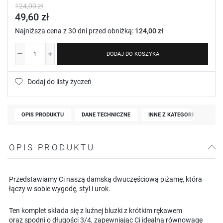
124,00 zł
49,60 zł
Najniższa cena z 30 dni przed obniżką:
124,00 zł
DODAJ DO KOSZYKA
Dodaj do listy życzeń
OPIS PRODUKTU
DANE TECHNICZNE
INNE Z KATEGORII
OPIS PRODUKTU
Przedstawiamy Ci naszą damską dwuczęściową piżamę, która
łączy w sobie wygodę, styl i urok.
Ten komplet składa się z luźnej bluzki z krótkim rękawem
oraz spodni o długości 3/4, zapewniając Ci idealną równowagę