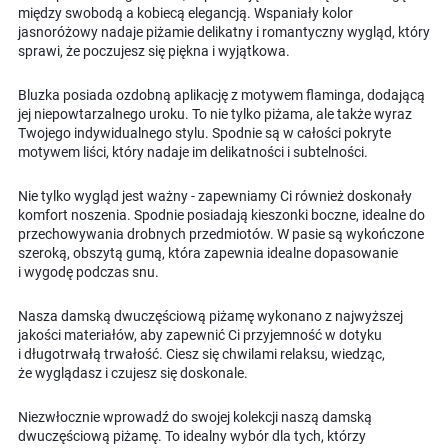
między swobodą a kobiecą elegancją. Wspaniały kolor
jasnoróżowy nadaje piżamie delikatny i romantyczny wygląd, który
sprawi, że poczujesz się piękna i wyjątkowa.
Bluzka posiada ozdobną aplikację z motywem flaminga, dodającą
jej niepowtarzalnego uroku. To nie tylko piżama, ale także wyraz
Twojego indywidualnego stylu. Spodnie są w całości pokryte
motywem liści, który nadaje im delikatności i subtelności.
Nie tylko wygląd jest ważny - zapewniamy Ci również doskonały
komfort noszenia. Spodnie posiadają kieszonki boczne, idealne do
przechowywania drobnych przedmiotów. W pasie są wykończone
szeroką, obszytą gumą, która zapewnia idealne dopasowanie
i wygodę podczas snu.
Nasza damską dwuczęściową piżamę wykonano z najwyższej
jakości materiałów, aby zapewnić Ci przyjemność w dotyku
i długotrwałą trwałość. Ciesz się chwilami relaksu, wiedząc,
że wyglądasz i czujesz się doskonale.
Niezwłocznie wprowadź do swojej kolekcji naszą damską
dwuczęściową piżamę. To idealny wybór dla tych, którzy