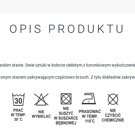
OPIS PRODUKTU
sokim stanie. Dwie sztuki w kolorze cielistym z koronkowym wykończeni
onym stanem zakrywającym częściowo brzuch. Z tyłu dokładnie zakrywaj
USTAWIENIA
Szanujemy Twoją prywatność. Możesz zmienić ustawienia cookies lub zaakceptować je
wszystkie. W dowolnym momencie możesz dokonać zmiany swoich ustawień.
USTAWIENIA REGIONALNE