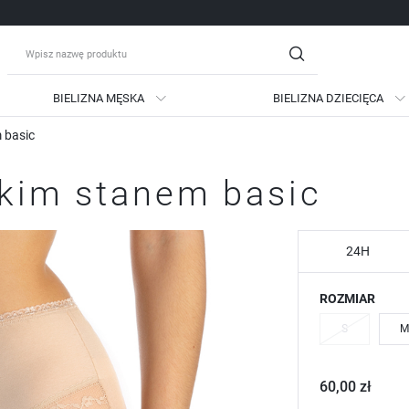
BIELIZNA MĘSKA
BIELIZNA DZIECIĘCA
 basic
guj się
Zare
okim stanem basic
OTRZYMASZ LICZNE DODATKO
podgląd statusu realizac
podgląd historii zakupów
24H
brak konieczności wprow
ROZMIAR
możliwość otrzymania ra
Zapomniałem hasła
S
M
LOGUJ SIĘ
ZAREJESTRU
60,00 zł