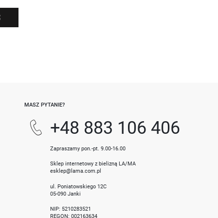
Ę
-
MASZ PYTANIE?
+48 883 106 406
Zapraszamy pon.-pt. 9.00-16.00
Sklep internetowy z bielizną LA/MA
esklep@lama.com.pl
ul. Poniatowskiego 12C
05-090 Janki
NIP: 5210283521
REGON: 002163634