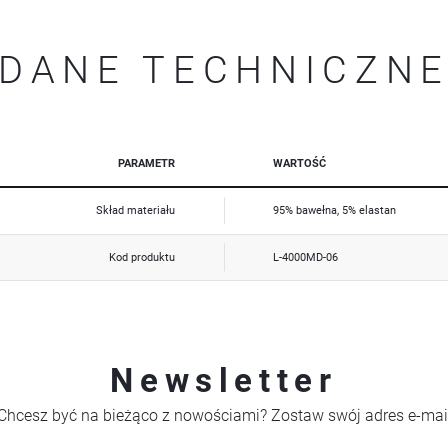
mogą pojawić się na stronach podmiotów trzecich lub firm będących naszymi partnerami oraz innych
dostawców usług. Firmy te działają w charakterze pośredników prezentujących nasze treści w postaci
wiadomości, ofert, komunikatów mediów społecznościowych.
DANE TECHNICZN
PARAMETR
WARTOŚĆ
Skład materiału
95% bawełna, 5% elastan
Kod produktu
L-4000MD-06
Newsletter
Chcesz być na bieżąco z nowościami? Zostaw swój adres e-mai