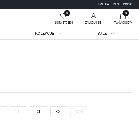
POLSKA
PLN
POLSKI
0
0
LISTA ŻYCZEŃ
ZALOGUJ SIĘ
TWÓJ KOSZYK
KOLEKCJE
SALE
Twój koszyk jest pusty
jestruj się
WE KORZYŚCI:
ji zamówień
adzania swoich danych przy kolejnych zakupach
batów i kuponów promocyjnych
L
XL
XXL
XXXL
J SIĘ