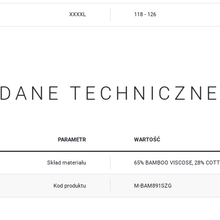
Dzięki reklamowym plikom cookies prezentujemy Ci najciekawsze informacje i aktualności na stronach
XXXXL
118 - 126
naszych partnerów.
Promocyjne pliki cookies służą do prezentowania Ci naszych komunikatów na podstawie analizy Twoich
Więcej
upodobań oraz Twoich zwyczajów dotyczących przeglądanej witryny internetowej. Treści promocyjne
mogą pojawić się na stronach podmiotów trzecich lub firm będących naszymi partnerami oraz innych
dostawców usług. Firmy te działają w charakterze pośredników prezentujących nasze treści w postaci
wiadomości, ofert, komunikatów mediów społecznościowych.
DANE TECHNICZN
PARAMETR
WARTOŚĆ
Skład materiału
65% BAMBOO VISCOSE, 28% COTT
Kod produktu
M-BAM891SZG