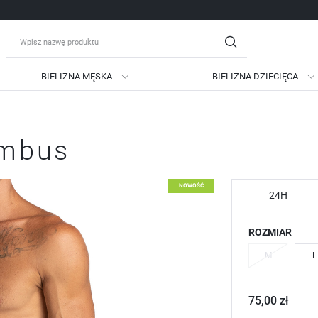
BIELIZNA MĘSKA
BIELIZNA DZIECIĘCA
guj się
Zare
ambus
OTRZYMASZ LICZNE DODATKO
podgląd statusu realizac
NOWOŚĆ
podgląd historii zakupów
24H
brak konieczności wprow
ROZMIAR
możliwość otrzymania ra
Zapomniałem hasła
M
L
LOGUJ SIĘ
ZAREJESTRU
75,00 zł