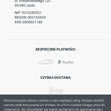
ul. Poniatowskiego 12C
05-090 Janki
NIP: 5210283521
REGON: 002163634
KRS: 0000021180
BEZPIECZNE PŁATNOŚCI
SZYBKA DOSTAWA
Strona korzysta z plików cookies w celu realizacji usług. Możesz określić
warunki przechowywania lub dostępu do plików cookies klikając przycisk
DOŁĄCZ DO NAS
Ustawienia. Aby dowiedzieć się więcej zachęcamy do zapoznania się z