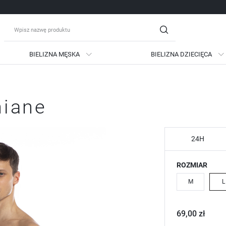
BIELIZNA MĘSKA
BIELIZNA DZIECIĘCA
guj się
Zare
niane
OTRZYMASZ LICZNE DODATKO
podgląd statusu realizac
podgląd historii zakupów
24H
brak konieczności wprow
ROZMIAR
możliwość otrzymania ra
Zapomniałem hasła
M
L
LOGUJ SIĘ
ZAREJESTRU
69,00 zł