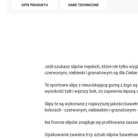
OPIS PRODUKTU
DANE TECHNICZNE
Jeśli szukasz slipów męskich, które nie tylko wy
czerwonym, niebieski i granatowym są dla Ciebie 
Te sportowe slipy z nieuciskającą gumą z logo 
wysokość talii i węższy bok, co zapewnia lepszą
Slipy te są wykonane z najwyższej jakości baweł
kolorach - czerwonym, niebieskim i granatowym -
Na froncie slipów znajduje się profilowana zasze
Opakowanie zawiera trzy sztuki slipów bawełnia