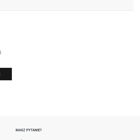
l
Ę
-
MASZ PYTANIE?