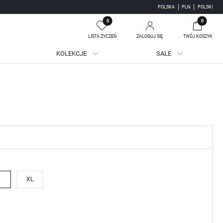
POLSKA
PLN
POLSKI
0
0
LISTA ŻYCZEŃ
ZALOGUJ SIĘ
TWÓJ KOSZYK
KOLEKCJE
SALE
Twój koszyk jest pusty
jestruj się
WE KORZYŚCI:
ji zamówień
adzania swoich danych przy kolejnych zakupach
batów i kuponów promocyjnych
XL
J SIĘ