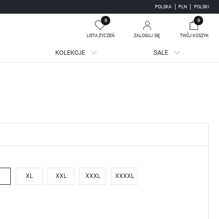
POLSKA
PLN
POLSKI
0
0
LISTA ŻYCZEŃ
ZALOGUJ SIĘ
TWÓJ KOSZYK
KOLEKCJE
SALE
Twój koszyk jest pusty
jestruj się
WE KORZYŚCI:
ji zamówień
adzania swoich danych przy kolejnych zakupach
batów i kuponów promocyjnych
XL
XXL
XXXL
XXXXL
J SIĘ