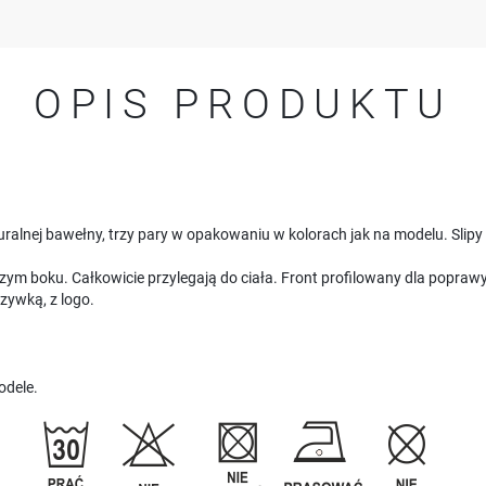
OPIS PRODUKTU
alnej bawełny, trzy pary w opakowaniu w kolorach jak na modelu. Slipy
szym boku. Całkowicie przylegają do ciała. Front profilowany dla popraw
zywką, z logo.
odele.
USTAWIENIA
Szanujemy Twoją prywatność. Możesz zmienić ustawienia cookies lub zaakceptować je