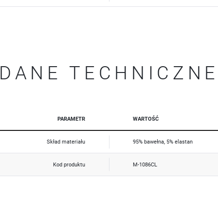
naszych partnerów.
Promocyjne pliki cookies służą do prezentowania Ci naszych komunikatów na podstawie analizy Twoich
Więcej
upodobań oraz Twoich zwyczajów dotyczących przeglądanej witryny internetowej. Treści promocyjne
mogą pojawić się na stronach podmiotów trzecich lub firm będących naszymi partnerami oraz innych
dostawców usług. Firmy te działają w charakterze pośredników prezentujących nasze treści w postaci
wiadomości, ofert, komunikatów mediów społecznościowych.
DANE TECHNICZN
PARAMETR
WARTOŚĆ
Skład materiału
95% bawełna, 5% elastan
Kod produktu
M-1086CL