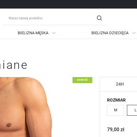
BIELIZNA MĘSKA
BIELIZNA DZIECIĘCA
guj się
Zare
niane
OTRZYMASZ LICZNE DODATKO
podgląd statusu realizac
NOWOŚĆ
podgląd historii zakupów
24H
brak konieczności wprow
ROZMIAR
możliwość otrzymania ra
Zapomniałem hasła
M
L
LOGUJ SIĘ
ZAREJESTRU
79,00 zł