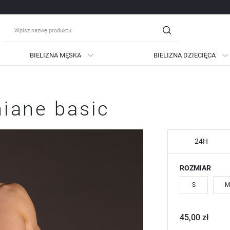
BIELIZNA MĘSKA
BIELIZNA DZIECIĘCA
guj się
Zare
niane basic
OTRZYMASZ LICZNE DODATKO
podgląd statusu realizac
podgląd historii zakupów
24H
brak konieczności wprow
ROZMIAR
możliwość otrzymania ra
Zapomniałem hasła
S
M
LOGUJ SIĘ
ZAREJESTRU
45,00 zł