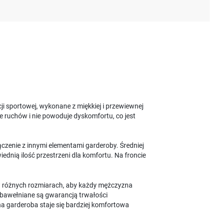
cji sportowej, wykonane z miękkiej i przewiewnej
je ruchów i nie powoduje dyskomfortu, co jest
ączenie z innymi elementami garderoby. Średniej
dnią ilość przestrzeni dla komfortu. Na froncie
e w różnych rozmiarach, aby każdy mężczyzna
y bawełniane są gwarancją trwałości
nna garderoba staje się bardziej komfortowa