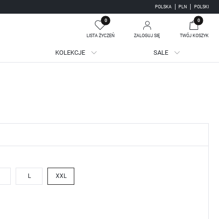
POLSKA
PLN
POLSKI
0
0
LISTA ŻYCZEŃ
ZALOGUJ SIĘ
TWÓJ KOSZYK
KOLEKCJE
SALE
Twój koszyk jest pusty
jestruj się
WE KORZYŚCI:
ji zamówień
adzania swoich danych przy kolejnych zakupach
batów i kuponów promocyjnych
L
XXL
J SIĘ