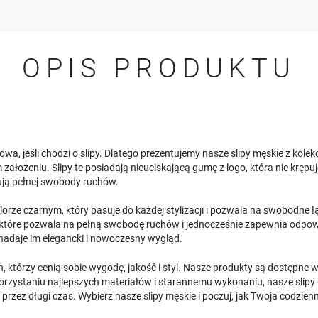
OPIS PRODUKTU
a, jeśli chodzi o slipy. Dlatego prezentujemy nasze slipy męskie z kolek
 założeniu. Slipy te posiadają nieuciskającą gumę z logo, która nie krępu
ują pełnej swobody ruchów.
orze czarnym, który pasuje do każdej stylizacji i pozwala na swobodne ł
 które pozwala na pełną swobodę ruchów i jednocześnie zapewnia odpowie
 nadaje im elegancki i nowoczesny wygląd.
n, którzy cenią sobie wygodę, jakość i styl. Nasze produkty są dostępn
ykorzystaniu najlepszych materiałów i starannemu wykonaniu, nasze slip
i przez długi czas. Wybierz nasze slipy męskie i poczuj, jak Twoja codzie
USTAWIENIA