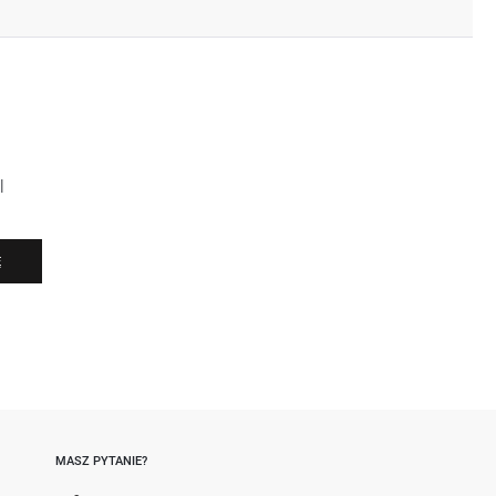
l
Ę
-
MASZ PYTANIE?