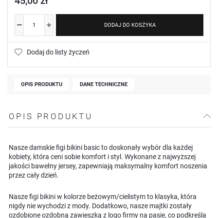
45,00 zł
DODAJ DO KOSZYKA
Dodaj do listy życzeń
OPIS PRODUKTU
DANE TECHNICZNE
OPIS PRODUKTU
Nasze damskie figi bikini basic to doskonały wybór dla każdej
kobiety, która ceni sobie komfort i styl. Wykonane z najwyższej
jakości bawełny jersey, zapewniają maksymalny komfort noszenia
przez cały dzień.
Nasze figi bikini w kolorze beżowym/cielistym to klasyka, która
nigdy nie wychodzi z mody. Dodatkowo, nasze majtki zostały
ozdobione ozdobną zawieszką z logo firmy na pasie, co podkreśla