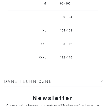
M
96 - 100
L
100 - 104
XL
104 - 108
XXL
108 - 112
XXXL
112 - 116
DANE TECHNICZNE
Newsletter
Chcesz być na bieżąco z nowościami? Zostaw swój adres e-mail