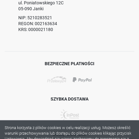
ul. Poniatowskiego 12C
05-090 Janki
NIP: 5210283521
REGON: 002163634
KRS: 0000021180
BEZPIECZNE PŁATNOŚCI
SZYBKA DOSTAWA
Strona korzysta z plików cookies w celu realizacji usług. Możesz określić
warunki przechowywania lub dostępu do plików cookies klikając przycisk
DOŁĄCZ DO NAS
Ustawienia. Aby dowiedzieć się więcej zachęcamy do zapoznania się z