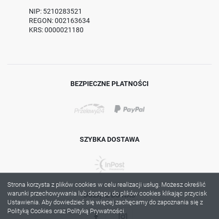
NIP: 5210283521
REGON: 002163634
KRS: 0000021180
BEZPIECZNE PŁATNOŚCI
SZYBKA DOSTAWA
Strona korzysta z plików cookies w celu realizacji usług. Możesz określić
warunki przechowywania lub dostępu do plików cookies klikając przycisk
DOŁĄCZ DO NAS
Ustawienia. Aby dowiedzieć się więcej zachęcamy do zapoznania się z
Polityką Cookies oraz Polityką Prywatności.