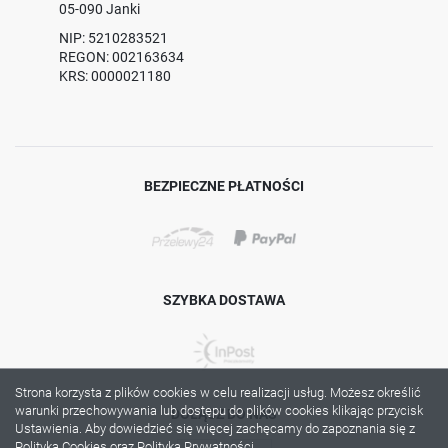
05-090 Janki
NIP: 5210283521
REGON: 002163634
KRS: 0000021180
BEZPIECZNE PŁATNOŚCI
SZYBKA DOSTAWA
Strona korzysta z plików cookies w celu realizacji usług. Możesz określić
warunki przechowywania lub dostępu do plików cookies klikając przycisk
DOŁĄCZ DO NAS
Ustawienia. Aby dowiedzieć się więcej zachęcamy do zapoznania się z
Polityką Cookies oraz Polityką Prywatności.