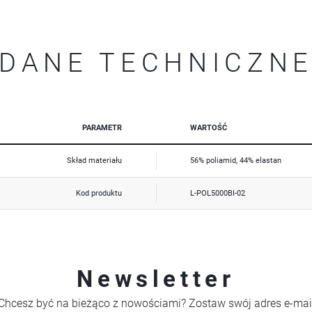
Więcej
upodobań oraz Twoich zwyczajów dotyczących przeglądanej witryny internetowej. Treści promocyjne
mogą pojawić się na stronach podmiotów trzecich lub firm będących naszymi partnerami oraz innych
dostawców usług. Firmy te działają w charakterze pośredników prezentujących nasze treści w postaci
wiadomości, ofert, komunikatów mediów społecznościowych.
DANE TECHNICZN
PARAMETR
WARTOŚĆ
Skład materiału
56% poliamid, 44% elastan
Kod produktu
L-POL5000BI-02
Newsletter
Chcesz być na bieżąco z nowościami? Zostaw swój adres e-mai