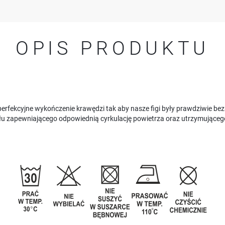
OPIS PRODUKTU
 perfekcyjne wykończenie krawędzi tak aby nasze figi były prawdziwie be
ału zapewniającego odpowiednią cyrkulację powietrza oraz utrzymująceg
USTAWIENIA
Szanujemy Twoją prywatność. Możesz zmienić ustawienia cookies lub zaakceptować je
wszystkie. W dowolnym momencie możesz dokonać zmiany swoich ustawień.
USTAWIENIA REGIONALNE