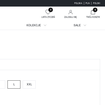
POLSKA
PLN
POLSKI
0
0
LISTA ŻYCZEŃ
ZALOGUJ SIĘ
TWÓJ KOSZYK
KOLEKCJE
SALE
Twój koszyk jest pusty
jestruj się
WE KORZYŚCI:
ji zamówień
adzania swoich danych przy kolejnych zakupach
batów i kuponów promocyjnych
L
XXL
J SIĘ