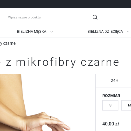
BIELIZNA MĘSKA
BIELIZNA DZIECIĘCA
ry czarne
guj się
Zare
e z mikrofibry czarne
OTRZYMASZ LICZNE DODATKO
podgląd statusu realizac
podgląd historii zakupów
24H
brak konieczności wprow
ROZMIAR
możliwość otrzymania ra
Zapomniałem hasła
S
M
LOGUJ SIĘ
ZAREJESTRU
40,00 zł