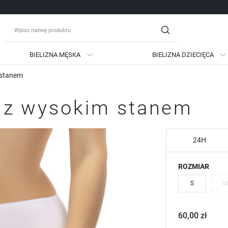
BIELIZNA MĘSKA
BIELIZNA DZIECIĘCA
m stanem
guj się
Zare
ki z wysokim stanem
OTRZYMASZ LICZNE DODATKO
podgląd statusu realizac
podgląd historii zakupów
24H
brak konieczności wprow
ROZMIAR
możliwość otrzymania ra
Zapomniałem hasła
S
M
LOGUJ SIĘ
ZAREJESTRU
60,00 zł