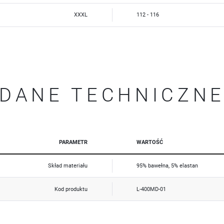
Dzięki reklamowym plikom cookies prezentujemy Ci najciekawsze informacje i aktualności na stronach
XXXL
112 - 116
naszych partnerów.
Promocyjne pliki cookies służą do prezentowania Ci naszych komunikatów na podstawie analizy Twoich
Więcej
upodobań oraz Twoich zwyczajów dotyczących przeglądanej witryny internetowej. Treści promocyjne
mogą pojawić się na stronach podmiotów trzecich lub firm będących naszymi partnerami oraz innych
dostawców usług. Firmy te działają w charakterze pośredników prezentujących nasze treści w postaci
wiadomości, ofert, komunikatów mediów społecznościowych.
DANE TECHNICZN
PARAMETR
WARTOŚĆ
Skład materiału
95% bawełna, 5% elastan
Kod produktu
L-400MD-01