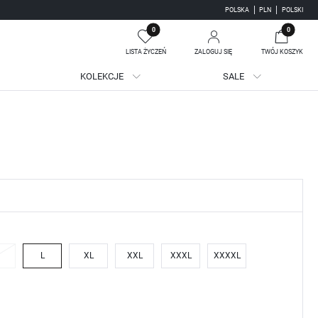
POLSKA
PLN
POLSKI
0
0
LISTA ŻYCZEŃ
ZALOGUJ SIĘ
TWÓJ KOSZYK
KOLEKCJE
SALE
Twój koszyk jest pusty
jestruj się
WE KORZYŚCI:
ji zamówień
adzania swoich danych przy kolejnych zakupach
batów i kuponów promocyjnych
L
XL
XXL
XXXL
XXXXL
J SIĘ