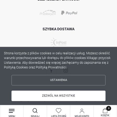
SZYBKA DOSTAWA
Strona korzysta z plików cookies w celu realizacji usług. Możesz określić
warunki przechowywania lub dostępu do plików cookies klikając przycisk
DOŁĄCZ DO NAS
Ustawienia. Aby dowiedzieć się więcej zachęcamy do zapoznania się z
Polityką Cookies oraz Polityką Prywatności.
USTAWIENIA
ZAPISZ WYBRANE
Copyright by lama.com.pl
ZEZWÓL NA WSZYSTKIE
Agencja interaktywna
[ti]
Powered by
2ClickShop®
ZEZWÓL NA WSZYSTKIE
0
KOSZYK
MENU
SZUKAJ
LISTA ŻYCZEŃ
MOJE KONTO