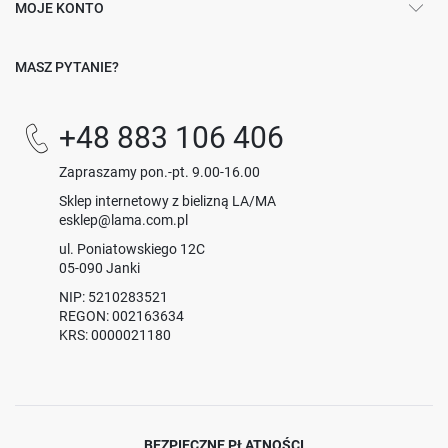
MOJE KONTO
MASZ PYTANIE?
+48 883 106 406
Zapraszamy pon.-pt. 9.00-16.00
Sklep internetowy z bielizną LA/MA
esklep@lama.com.pl
ul. Poniatowskiego 12C
05-090 Janki
NIP: 5210283521
REGON: 002163634
KRS: 0000021180
BEZPIECZNE PŁATNOŚCI