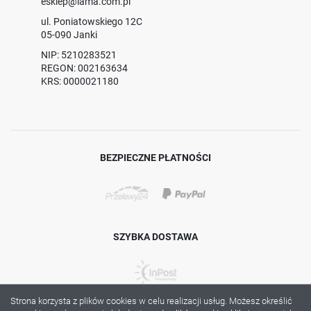
esklep@lama.com.pl
ul. Poniatowskiego 12C
05-090 Janki
NIP: 5210283521
REGON: 002163634
KRS: 0000021180
BEZPIECZNE PŁATNOŚCI
SZYBKA DOSTAWA
Strona korzysta z plików cookies w celu realizacji usług. Możesz określić