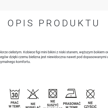
OPIS PRODUKTU
kolorze cielistym. Kobiece figi mini bikini z niski stanem, węższym boki
rzegów dzięki czemu bielizna jest niewidoczna nawet pod dopasowany
symalnego komfortu.
USTAWIENIA
Szanujemy Twoją prywatność. Możesz zmienić ustawienia cookies lub zaakceptować je
wszystkie. W dowolnym momencie możesz dokonać zmiany swoich ustawień.