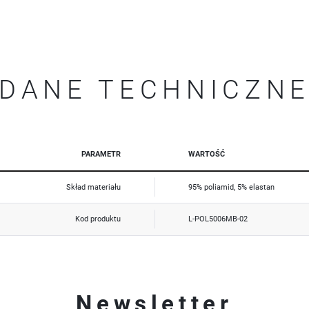
Promocyjne pliki cookies służą do prezentowania Ci naszych komunikatów na podstawie analizy Twoich
Więcej
upodobań oraz Twoich zwyczajów dotyczących przeglądanej witryny internetowej. Treści promocyjne
mogą pojawić się na stronach podmiotów trzecich lub firm będących naszymi partnerami oraz innych
dostawców usług. Firmy te działają w charakterze pośredników prezentujących nasze treści w postaci
wiadomości, ofert, komunikatów mediów społecznościowych.
DANE TECHNICZN
PARAMETR
WARTOŚĆ
Skład materiału
95% poliamid, 5% elastan
Kod produktu
L-POL5006MB-02
Newsletter