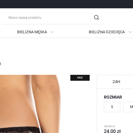
BIELIZNA MĘSKA
BIELIZNA DZIECIĘCA
guj się
Zare
o
OTRZYMASZ LICZNE DODATKO
podgląd statusu realizac
SALE
podgląd historii zakupów
24H
brak konieczności wprow
ROZMIAR
możliwość otrzymania ra
Zapomniałem hasła
S
M
LOGUJ SIĘ
ZAREJESTRU
40,00 zł
24,00 zł