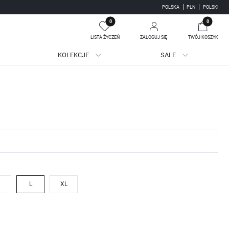
POLSKA
PLN
POLSKI
0
0
LISTA ŻYCZEŃ
ZALOGUJ SIĘ
TWÓJ KOSZYK
KOLEKCJE
SALE
Twój koszyk jest pusty
jestruj się
WE KORZYŚCI:
ji zamówień
adzania swoich danych przy kolejnych zakupach
batów i kuponów promocyjnych
L
XL
J SIĘ