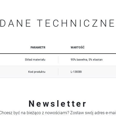
Więcej
upodobań oraz Twoich zwyczajów dotyczących przeglądanej witryny internetowej. Treści promocyjne
mogą pojawić się na stronach podmiotów trzecich lub firm będących naszymi partnerami oraz innych
dostawców usług. Firmy te działają w charakterze pośredników prezentujących nasze treści w postaci
wiadomości, ofert, komunikatów mediów społecznościowych.
DANE TECHNICZN
PARAMETR
WARTOŚĆ
Skład materiału
95% bawełna, 5% elastan
Kod produktu
L-1383BI
Newsletter
Chcesz być na bieżąco z nowościami? Zostaw swój adres e-mai