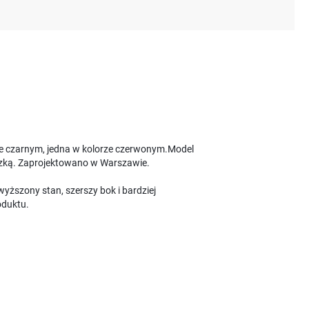
rze czarnym, jedna w kolorze czerwonym.Model
szką. Zaprojektowano w Warszawie.
yższony stan, szerszy bok i bardziej
oduktu.