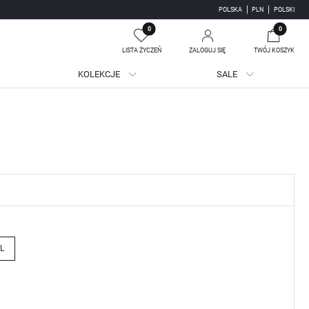
POLSKA
PLN
POLSKI
0
0
LISTA ŻYCZEŃ
ZALOGUJ SIĘ
TWÓJ KOSZYK
KOLEKCJE
SALE
Twój koszyk jest pusty
jestruj się
WE KORZYŚCI:
ji zamówień
adzania swoich danych przy kolejnych zakupach
batów i kuponów promocyjnych
L
J SIĘ