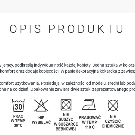
OPIS PRODUKTU
y jersey, podkreślą indywidualność każdej kobiety. Jedna sztuka w kolo
mfort oraz dodaje kobiecości. W pasie dekoracyjna kokardka z zawie
omfort użytkowania. Posiadają, w zależności od modelu, średni lub podw
a na co dzień. Opakowanie zawiera dwie sztuki zaprezentowanego pr
USTAWIENIA
Szanujemy Twoją prywatność. Możesz zmienić ustawienia cookies lub zaakceptować je
wszystkie. W dowolnym momencie możesz dokonać zmiany swoich ustawień.
USTAWIENIA REGIONALNE