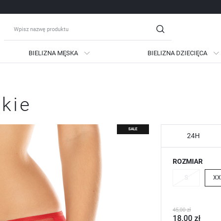
BIELIZNA MĘSKA
BIELIZNA DZIECIĘCA
guj się
Zare
skie
OTRZYMASZ LICZNE DODATKO
podgląd statusu realizac
SALE
podgląd historii zakupów
24H
brak konieczności wprow
ROZMIAR
możliwość otrzymania ra
Zapomniałem hasła
S
XX
LOGUJ SIĘ
ZAREJESTRU
45,00 zł
18,00 zł