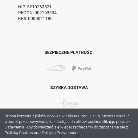
NIP: 5210283521
REGON: 002163634
KRS: 0000021180
BEZPIECZNE PŁATNOŚCI
SZYBKA DOSTAWA
Strona korzysta z plików cookies w celu realizacji usług. Możesz określić
warunki przechowywania lub dostępu do plików cookies klikając przycisk
DOŁĄCZ DO NAS
Ustawienia. Aby dowiedzieć się więcej zachęcamy do zapoznania się z
Polityką Cookies oraz Polityką Prywatności.