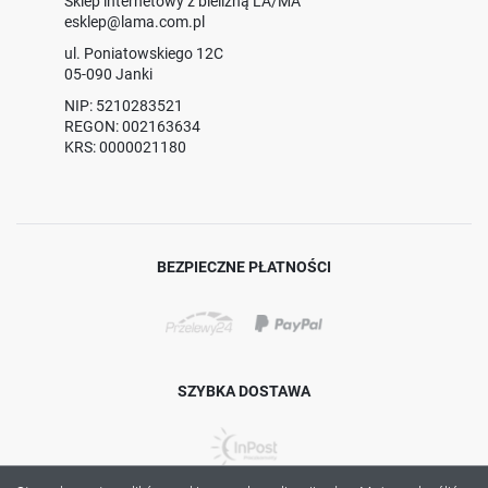
Sklep internetowy z bielizną LA/MA
esklep@lama.com.pl
ul. Poniatowskiego 12C
05-090 Janki
NIP: 5210283521
REGON: 002163634
KRS: 0000021180
BEZPIECZNE PŁATNOŚCI
SZYBKA DOSTAWA