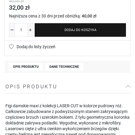
40,00 zł
32,00 zł
Najniższa cena z 30 dni przed obniżką:
40,00 zł
DODAJ DO KOSZYKA
Dodaj do listy życzeń
OPIS PRODUKTU
DANE TECHNICZNE
OPIS PRODUKTU
Figi damskie maxi z kolekcji LASER CUT w kolorze pudrowy róż.
Całkowicie zabudowane z podwyższonym stanem zakrywającym
częściowo brzuch i szerokim bokiem. Z tyłu geometryczna koronka
dokładnie zakrywa pośladki. Wygodne, wykonane z mikrofibry.
Laserowo cięte z ultra cienkim wykończeniem brzegów dzięki
czemu bielizna jest niewidoczna nawet pod dopasowanymi