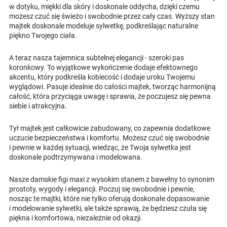
w dotyku, miękki dla skóry i doskonale oddycha, dzięki czemu
możesz czuć się świeżo i swobodnie przez cały czas. Wyższy stan
majtek doskonale modeluje sylwetkę, podkreślając naturalne
piękno Twojego ciała.
A teraz nasza tajemnica subtelnej elegancji - szeroki pas
koronkowy. To wyjątkowe wykończenie dodaje efektownego
akcentu, który podkreśla kobiecość i dodaje uroku Twojemu
wyglądowi. Pasuje idealnie do całości majtek, tworząc harmonijną
całość, która przyciąga uwagę i sprawia, że poczujesz się pewna
siebie i atrakcyjna.
Tył majtek jest całkowicie zabudowany, co zapewnia dodatkowe
uczucie bezpieczeństwa i komfortu. Możesz czuć się swobodnie
i pewnie w każdej sytuacji, wiedząc, że Twoja sylwetka jest
doskonale podtrzymywana i modelowana.
Nasze damskie figi maxi z wysokim stanem z bawełny to synonim
prostoty, wygody i elegancji. Poczuj się swobodnie i pewnie,
nosząc te majtki, które nie tylko oferują doskonałe dopasowanie
i modelowanie sylwetki, ale także sprawią, że będziesz czuła się
piękna i komfortowa, niezależnie od okazji.