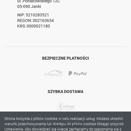
ul. Poniatowskiego 12C
05-090 Janki
NIP: 5210283521
REGON: 002163634
KRS: 0000021180
BEZPIECZNE PŁATNOŚCI
SZYBKA DOSTAWA
Strona korzysta z plików cookies w celu realizacji usług. Możesz określić
warunki przechowywania lub dostępu do plików cookies klikając przycisk
DOŁĄCZ DO NAS
Ustawienia. Aby dowiedzieć się więcej zachęcamy do zapoznania się z