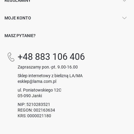
REGULAMINY
MOJE KONTO
MASZ PYTANIE?
+48 883 106 406
Zapraszamy pon.-pt. 9.00-16.00
Sklep internetowy z bielizną LA/MA
esklep@lama.com.pl
ul. Poniatowskiego 12C
05-090 Janki
NIP: 5210283521
REGON: 002163634
KRS: 0000021180