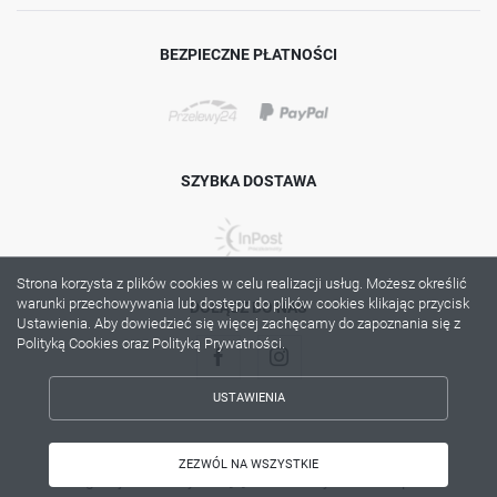
BEZPIECZNE PŁATNOŚCI
SZYBKA DOSTAWA
Strona korzysta z plików cookies w celu realizacji usług. Możesz określić
warunki przechowywania lub dostępu do plików cookies klikając przycisk
DOŁĄCZ DO NAS
Ustawienia. Aby dowiedzieć się więcej zachęcamy do zapoznania się z
Polityką Cookies oraz Polityką Prywatności.
USTAWIENIA
ZAPISZ WYBRANE
Copyright by lama.com.pl
ZEZWÓL NA WSZYSTKIE
Agencja interaktywna
[ti]
Powered by
2ClickShop®
ZEZWÓL NA WSZYSTKIE