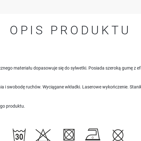
OPIS PRODUKTU
znego materiału dopasowuje się do sylwetki. Posiada szeroką gumę z e
a i swobodę ruchów. Wyciągane wkładki. Laserowe wykończenie. Stanik id
go produktu.
USTAWIENIA
Szanujemy Twoją prywatność. Możesz zmienić ustawienia cookies lub zaakceptować je
wszystkie. W dowolnym momencie możesz dokonać zmiany swoich ustawień.
USTAWIENIA REGIONALNE