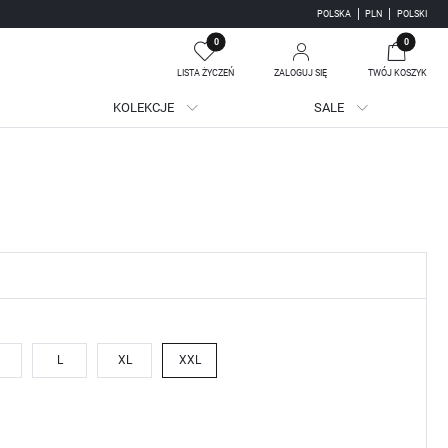
POLSKA
PLN
POLSKI
0
0
LISTA ŻYCZEŃ
ZALOGUJ SIĘ
TWÓJ KOSZYK
KOLEKCJE
SALE
Twój koszyk jest pusty
jestruj się
WE KORZYŚCI:
ji zamówień
adzania swoich danych przy kolejnych zakupach
batów i kuponów promocyjnych
L
XL
XXL
J SIĘ