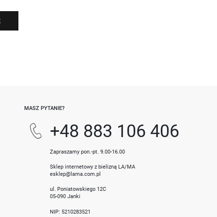
Ę
-
MASZ PYTANIE?
+48 883 106 406
Zapraszamy pon.-pt. 9.00-16.00
Sklep internetowy z bielizną LA/MA
esklep@lama.com.pl
ul. Poniatowskiego 12C
05-090 Janki
NIP: 5210283521