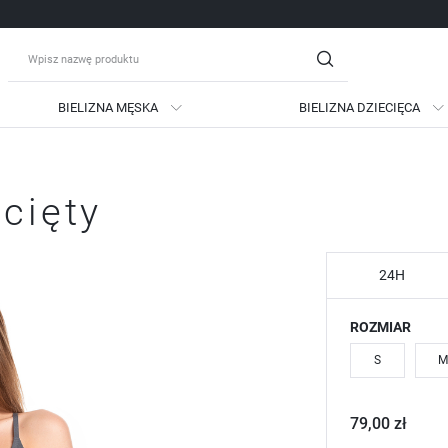
BIELIZNA MĘSKA
BIELIZNA DZIECIĘCA
guj się
Zare
cięty
OTRZYMASZ LICZNE DODATKO
podgląd statusu realizac
podgląd historii zakupów
24H
brak konieczności wprow
ROZMIAR
możliwość otrzymania ra
Zapomniałem hasła
S
M
LOGUJ SIĘ
ZAREJESTRU
79,00 zł