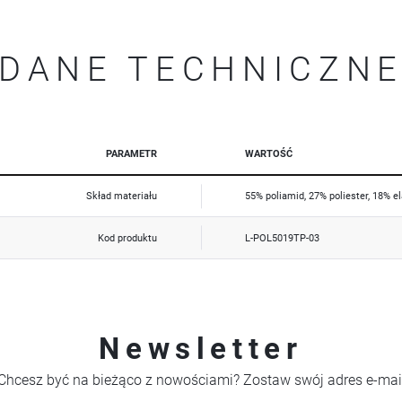
upodobań oraz Twoich zwyczajów dotyczących przeglądanej witryny internetowej. Treści promocyjne
mogą pojawić się na stronach podmiotów trzecich lub firm będących naszymi partnerami oraz innych
dostawców usług. Firmy te działają w charakterze pośredników prezentujących nasze treści w postaci
wiadomości, ofert, komunikatów mediów społecznościowych.
DANE TECHNICZN
PARAMETR
WARTOŚĆ
Skład materiału
55% poliamid, 27% poliester, 18% e
Kod produktu
L-POL5019TP-03
Newsletter
Chcesz być na bieżąco z nowościami? Zostaw swój adres e-mai