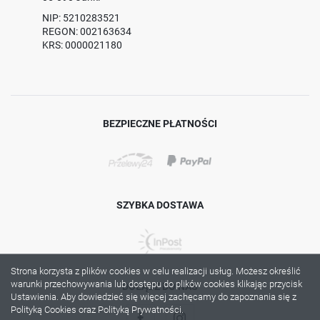
NIP: 5210283521
REGON: 002163634
KRS: 0000021180
BEZPIECZNE PŁATNOŚCI
SZYBKA DOSTAWA
Strona korzysta z plików cookies w celu realizacji usług. Możesz określić
warunki przechowywania lub dostępu do plików cookies klikając przycisk
DOŁĄCZ DO NAS
Ustawienia. Aby dowiedzieć się więcej zachęcamy do zapoznania się z
Polityką Cookies oraz Polityką Prywatności.