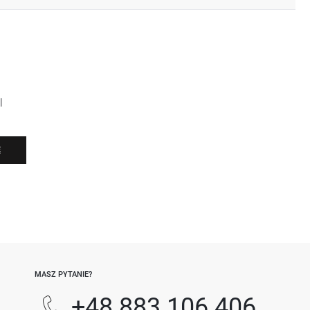
l
Ę
-
MASZ PYTANIE?
+48 883 106 406