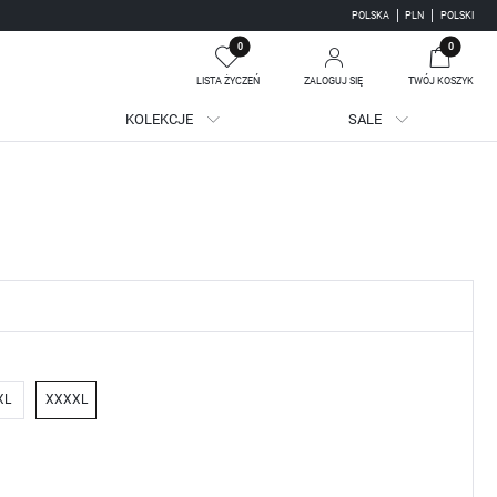
POLSKA
PLN
POLSKI
0
0
LISTA ŻYCZEŃ
ZALOGUJ SIĘ
TWÓJ KOSZYK
KOLEKCJE
SALE
Twój koszyk jest pusty
jestruj się
WE KORZYŚCI:
ji zamówień
adzania swoich danych przy kolejnych zakupach
batów i kuponów promocyjnych
XL
XXXXL
J SIĘ