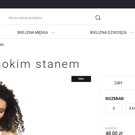
BIELIZNA MĘSKA
BIELIZNA DZIECIĘCA
em
guj się
Zare
ysokim stanem
OTRZYMASZ LICZNE DODATKO
podgląd statusu realizac
SALE
podgląd historii zakupów
24H
brak konieczności wprow
ROZMIAR
możliwość otrzymania ra
Zapomniałem hasła
S
XX
LOGUJ SIĘ
ZAREJESTRU
60,00 zł
48,00 zł