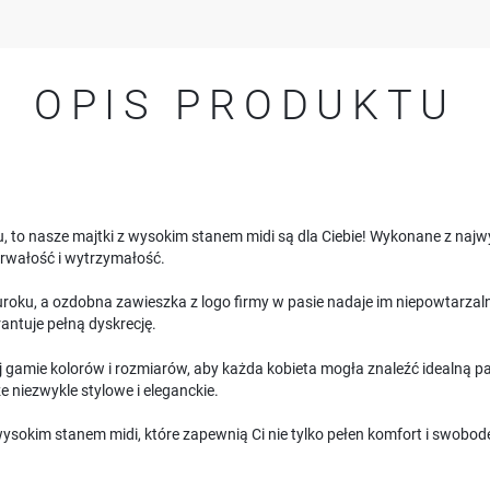
OPIS PRODUKTU
u, to nasze majtki z wysokim stanem midi są dla Ciebie! Wykonane z najwy
 trwałość i wytrzymałość.
uroku, a ozdobna zawieszka z logo firmy w pasie nadaje im niepowtarza
antuje pełną dyskrecję.
 gamie kolorów i rozmiarów, aby każda kobieta mogła znaleźć idealną p
że niezwykle stylowe i eleganckie.
wysokim stanem midi, które zapewnią Ci nie tylko pełen komfort i swobod
USTAWIENIA