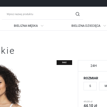
BIELIZNA MĘSKA
BIELIZNA DZIECIĘCA
guj się
Zare
skie
OTRZYMASZ LICZNE DODATKO
podgląd statusu realizac
SALE
podgląd historii zakupów
24H
brak konieczności wprow
ROZMIAR
możliwość otrzymania ra
Zapomniałem hasła
S
M
LOGUJ SIĘ
ZAREJESTRU
49,00 zł
44,10 zł