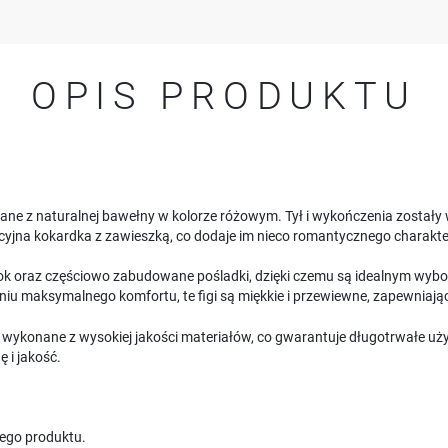
OPIS PRODUKTU
e z naturalnej bawełny w kolorze różowym. Tył i wykończenia zostały w
racyjna kokardka z zawieszką, co dodaje im nieco romantycznego charakte
ki bok oraz częściowo zabudowane pośladki, dzięki czemu są idealnym wybo
iu maksymalnego komfortu, te figi są miękkie i przewiewne, zapewniając
ą wykonane z wysokiej jakości materiałów, co gwarantuje długotrwałe uży
ę i jakość.
USTAWIENIA
ego produktu.