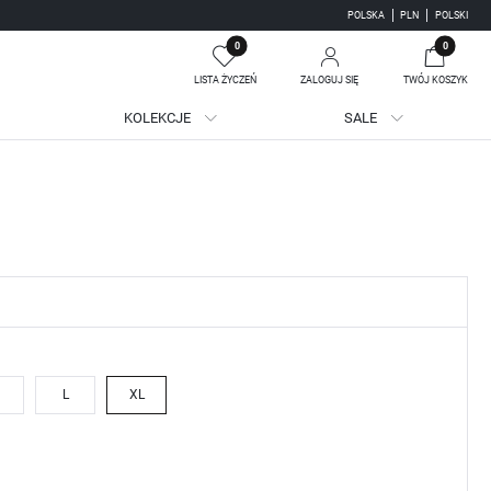
POLSKA
PLN
POLSKI
0
0
LISTA ŻYCZEŃ
ZALOGUJ SIĘ
TWÓJ KOSZYK
KOLEKCJE
SALE
Twój koszyk jest pusty
jestruj się
WE KORZYŚCI:
ji zamówień
adzania swoich danych przy kolejnych zakupach
batów i kuponów promocyjnych
L
XL
J SIĘ