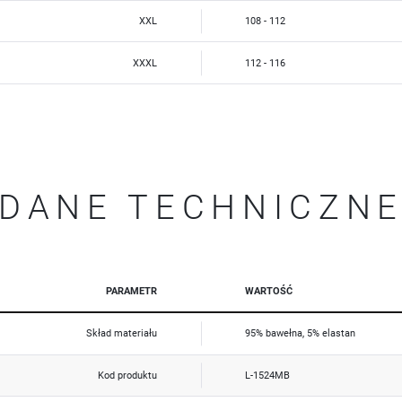
Reklamowe
XXL
108 - 112
Dzięki reklamowym plikom cookies prezentujemy Ci najciekawsze informacje i aktualności na stronach
naszych partnerów.
Promocyjne pliki cookies służą do prezentowania Ci naszych komunikatów na podstawie analizy Twoich
XXXL
112 - 116
Więcej
upodobań oraz Twoich zwyczajów dotyczących przeglądanej witryny internetowej. Treści promocyjne
mogą pojawić się na stronach podmiotów trzecich lub firm będących naszymi partnerami oraz innych
dostawców usług. Firmy te działają w charakterze pośredników prezentujących nasze treści w postaci
wiadomości, ofert, komunikatów mediów społecznościowych.
DANE TECHNICZN
PARAMETR
WARTOŚĆ
Skład materiału
95% bawełna, 5% elastan
Kod produktu
L-1524MB