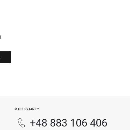
l
Ę
-
MASZ PYTANIE?
+48 883 106 406