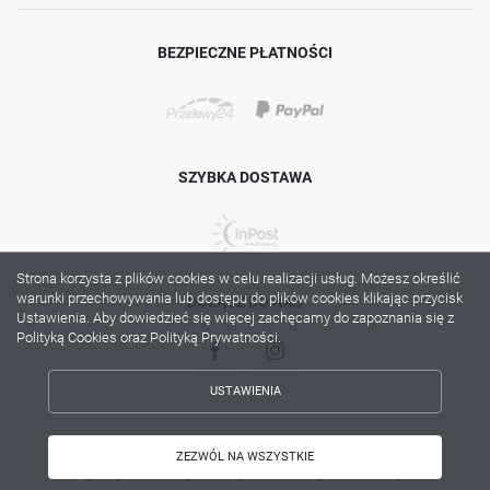
BEZPIECZNE PŁATNOŚCI
SZYBKA DOSTAWA
Strona korzysta z plików cookies w celu realizacji usług. Możesz określić
warunki przechowywania lub dostępu do plików cookies klikając przycisk
DOŁĄCZ DO NAS
Ustawienia. Aby dowiedzieć się więcej zachęcamy do zapoznania się z
Polityką Cookies oraz Polityką Prywatności.
USTAWIENIA
ZAPISZ WYBRANE
Copyright by lama.com.pl
ZEZWÓL NA WSZYSTKIE
Agencja interaktywna
[ti]
Powered by
2ClickShop®
ZEZWÓL NA WSZYSTKIE