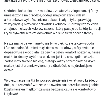
ale także dla tych, które nie chcą rezygnować z eleganckiego stylu.
Ozdobna kokardka oraz metalowa zawieszka z logo naszej firmy,
umieszczona na przodzie, dodają majtkom szyku i klasy,
a koronkowe wykończenie na bokach i całym tyle, sprawiają,
że wyglądają niezwykle delikatnie i kobieco. Pudrowy róż to jeden
z najmodniejszych kolorów sezonu, który pasuje do każdej karnacji
i typu sylwetki, a także doskonale wpisuje się w obecne trendy.
Nasze majtki bawełniane to nie tylko piękno, ale także wygoda
i funkcjonalność. Dzięki miękkiemu materiałowi, który świetnie
dopasowuje się do ciała i zapewnia pełen komfort noszenia, nasze
majtki to idealny wybór na co dzień, jak i na szczególne okazje.
Zadbaliśmy także o higienę, dlatego każdy egzemplarz naszych
majtek jest starannie wykonany z dbałością o najdrobniejsze
detale.
Wybierz nasze majtki, by poczuć się pięknie i wyjątkowo każdego
dnia, a także zrobić wrażenie na swoim partnerze lub samej sobie.
Dzięki naszym majtkom zawsze będziesz czuła się komfortowo
i stylowo!