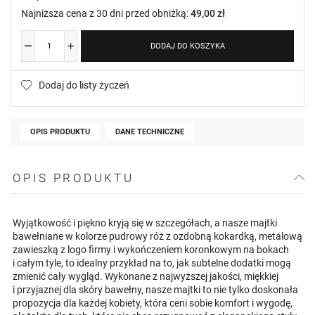
Najniższa cena z 30 dni przed obniżką:
49,00 zł
DODAJ DO KOSZYKA
Dodaj do listy życzeń
OPIS PRODUKTU
DANE TECHNICZNE
OPIS PRODUKTU
Wyjątkowość i piękno kryją się w szczegółach, a nasze majtki
bawełniane w kolorze pudrowy róż z ozdobną kokardką, metalową
zawieszką z logo firmy i wykończeniem koronkowym na bokach
i całym tyle, to idealny przykład na to, jak subtelne dodatki mogą
zmienić cały wygląd. Wykonane z najwyższej jakości, miękkiej
i przyjaznej dla skóry bawełny, nasze majtki to nie tylko doskonała
propozycja dla każdej kobiety, która ceni sobie komfort i wygodę,