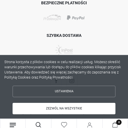
BEZPIECZNE PŁATNOŚCI
SZYBKA DOSTAWA
Strona korzysta z plików cookies w celu realizacji usług. Możesz określić
warunki przechowywania lub dostępu do plików cookies klikając przycisk
DOŁĄCZ DO NAS
Ustawienia. Aby dowiedzieć się więcej zachęcamy do zapoznania się z
Polityką Cookies oraz Polityką Prywatności.
USTAWIENIA
ZAPISZ WYBRANE
Copyright by lama.com.pl
ZEZWÓL NA WSZYSTKIE
Agencja interaktywna
[ti]
Powered by
2ClickShop®
ZEZWÓL NA WSZYSTKIE
0