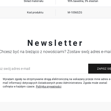
Skład materiału
95% bawełna, 5% elastan
Kod produktu
M-1056SZG
Newsletter
Chcesz być na bieżąco z nowościami? Zostaw swój adres e-mai
ZAPISZ SI
Wyrażam zgodę na otrzymywanie drogą elektroniczną na wskazany przeze mnie adres e
mail informacji dotyczących świadczonych przez Administratora. Zgoda może zostać
cofnięta w każdym czasie.
Polityka prywatności