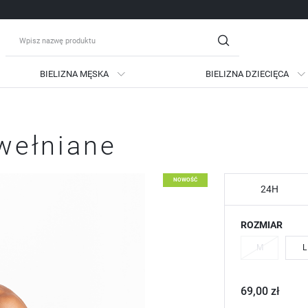
BIELIZNA MĘSKA
BIELIZNA DZIECIĘCA
guj się
Zare
awełniane
OTRZYMASZ LICZNE DODATKO
podgląd statusu realizac
NOWOŚĆ
podgląd historii zakupów
24H
brak konieczności wprow
ROZMIAR
możliwość otrzymania ra
Zapomniałem hasła
M
L
LOGUJ SIĘ
ZAREJESTRU
69,00 zł