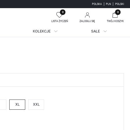
POLSKA
PLN
POLSKI
0
0
LISTA ŻYCZEŃ
ZALOGUJ SIĘ
TWÓJ KOSZYK
KOLEKCJE
SALE
Twój koszyk jest pusty
jestruj się
WE KORZYŚCI:
ji zamówień
adzania swoich danych przy kolejnych zakupach
batów i kuponów promocyjnych
XL
XXL
J SIĘ