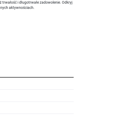
ż trwałość i długotrwałe zadowolenie. Odkryj
nnych aktywnościach.
i