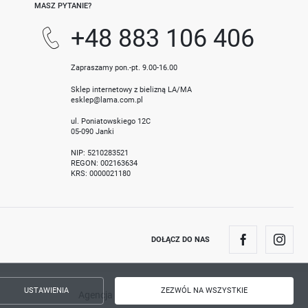
MASZ PYTANIE?
+48 883 106 406
Zapraszamy pon.-pt. 9.00-16.00
Sklep internetowy z bielizną LA/MA
esklep@lama.com.pl
ul. Poniatowskiego 12C
05-090 Janki
NIP: 5210283521
REGON: 002163634
KRS: 0000021180
DOŁĄCZ DO NAS
USTAWIENIA
ZEZWÓL NA WSZYSTKIE
Agencja interaktywna
[ti]
Powered by
2ClickShop®