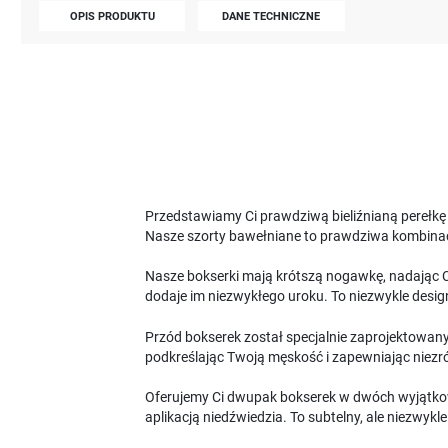
OPIS PRODUKTU
DANE TECHNICZNE
Przedstawiamy Ci prawdziwą bieliźnianą perełkę -
Nasze szorty bawełniane to prawdziwa kombinacja 
Nasze bokserki mają krótszą nogawkę, nadając Ci
dodaje im niezwykłego uroku. To niezwykle design
Przód bokserek został specjalnie zaprojektowany
podkreślając Twoją męskość i zapewniając niez
Oferujemy Ci dwupak bokserek w dwóch wyjątkowyc
aplikacją niedźwiedzia. To subtelny, ale niezwykl