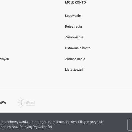
MOJE KONTO
i
Logowanie
Rejestracja
Zamówienia
Ustawiania konta
towych
Zmiana hasła
Lista życzeń
AWA
ki przechowywania lub dostępu do plików cookies klikając przycisk
ookies oraz Polityką Prywatności.