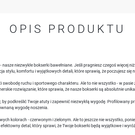
OPIS PRODUKTU
 nasze niezwykłe bokserki bawełniane. Jeśli pragniesz czegoś więcej niż 
stylu, komfortu i wyjątkowych detali, które sprawią, że poczujesz się 
 swobodę ruchu i sportowego charakteru. Ale to nie wszystko - w pasie 
erskie rozwiązanie, które sprawia, że nasze bokserki są absolutnie unika
, by podkreślić Twoje atuty i zapewnić niezwykłą wygodę. Profilowany pr
równaną wygodę noszenia.
h kolorach - czerwonym i zielonym. Ale to jeszcze nie wszystko, ponie
e efektowny detal, który sprawi, że Twoje bokserki będą wyjątkowe i wyró