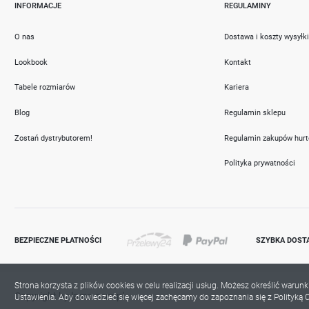
INFORMACJE
REGULAMINY
O nas
Dostawa i koszty wysyłk
Lookbook
Kontakt
Tabele rozmiarów
Kariera
Blog
Regulamin sklepu
Zostań dystrybutorem!
Regulamin zakupów hur
Polityka prywatności
BEZPIECZNE PŁATNOŚCI
SZYBKA DOST
Strona korzysta z plików cookies w celu realizacji usług. Możesz określić warun
Copyright by lama.com.pl
Ustawienia. Aby dowiedzieć się więcej zachęcamy do zapoznania się z Polityką C